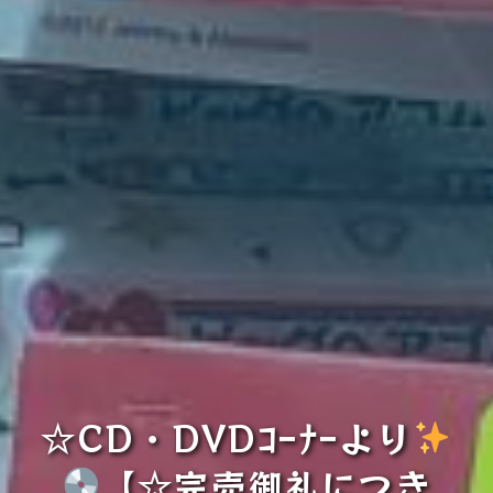
☆CD・DVDｺｰﾅｰより
【☆完売御礼につき