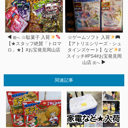
☆駄菓子 入荷
☆ゲームソフト 入荷
前へ
【★スタッフ絶賛「トロマ
【アトリエシリーズ・シュ
ロ」★】#お宝発見岡山店
タインズケート】など
#
スイッチ#PS4#お宝発見岡
山店
次へ
関連記事