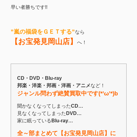
早い者勝ちです!!
”嵐の福袋をＧＥＴする”
なら
【お宝発見岡山店】
へ！
CD・DVD・Blu-ray
邦楽・洋楽・邦画・洋画・アニメ
など！
ジャンル問わず絶賛買取中です(*’ω’*)b
聞かなくなってしまった
CD…
見なくなってしまった
DVD…
家に眠っている
Blu-ray…
全～部まとめて【お宝発見岡山店】に