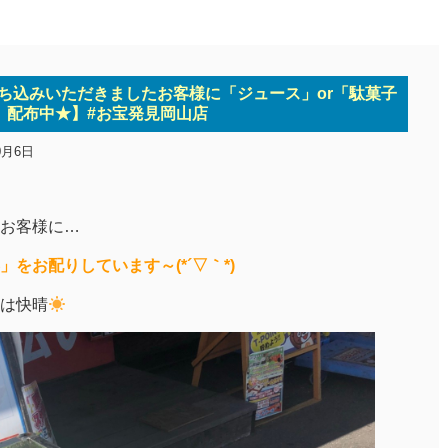
ち込みいただきましたお客様に「ジュース」or「駄菓子
」配布中★】#お宝発見岡山店
0月6日
お客様に…
をお配りしています～(*´▽｀*)
は快晴