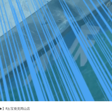
★】#お宝発見岡山店