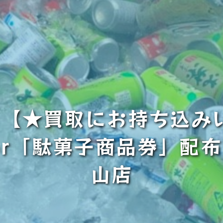
【★買取にお持ち込み
r「駄菓子商品券」配
山店