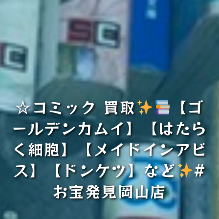
☆コミック 買取
【ゴ
ールデンカムイ】【はたら
く細胞】【メイドインアビ
ス】【ドンケツ】など
#
お宝発見岡山店