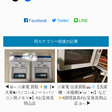
Facebook
Twitter
LINE
同カテゴリー前後の記事
☆家電 買取
【■
☆家電 出張買取
【洗濯
前へ
大量■パソコン&ノートパソ
機・冷蔵庫(●´ω｀●)】など
コン用メモリ■】#お宝発見
#調理器具#お宝発見岡山
岡山店
店
次へ