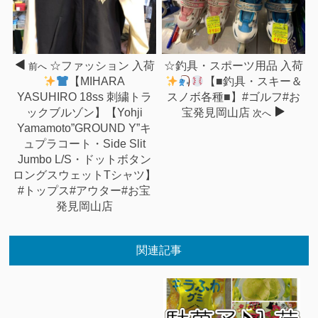
☆ファッション 入荷
☆釣具・スポーツ用品 入荷
前へ
【MIHARA
【■釣具・スキー＆
YASUHIRO 18ss 刺繍トラ
スノボ各種■】#ゴルフ#お
ックブルゾン】【Yohji
宝発見岡山店
次へ
Yamamoto”GROUND Y”キ
ュプラコート・Side Slit
Jumbo L/S・ドットボタン
ロングスウェットTシャツ】
#トップス#アウター#お宝
発見岡山店
関連記事