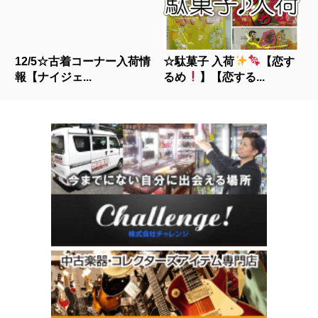
12/5☆古着コーナー入荷情
☆駄菓子 入荷
【恋す
報【ナイジェ...
るめ
】【恋する...