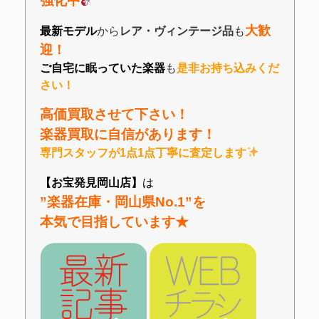
強化中
大歓
最新モデル
から
レア・ヴィンテージ品
も
迎！
ご自宅に眠っていた楽器
も
是非お持ち込みくだ
さい！
高価買取させて下さい！
楽器買取に自信があります！
専門スタッフが1点1点丁寧に査定します
【お宝発見岡山店】
は
”楽器在庫・岡山県No.1”を
本気で目指しています★