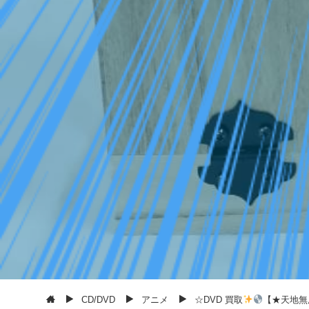
CD/DVD
アニメ
☆DVD 買取
【★天地無