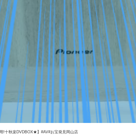
用!十秋楽DVDBOX★】#AV#お宝発見岡山店