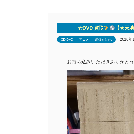
☆DVD 買取
【★天地
2018年
CD/DVD
アニメ
買取ました♪
お持ち込みいただきありがとう