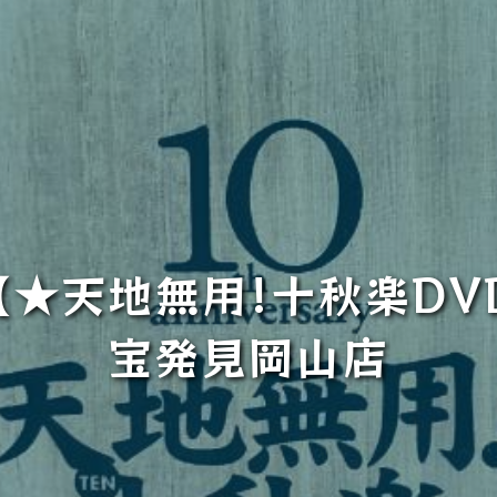
【★天地無用!十秋楽DVD
宝発見岡山店