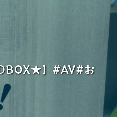
BOX★】#AV#お