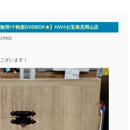
無用!十秋楽DVDBOX★】#AV#お宝発見岡山店
12月6日
ございます！