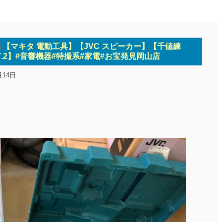
【マキタ 電動工具】【JVC スピーカー】【千値練
Ver.7.2】#音響機器#特撮系#家電#お宝発見岡山店
月14日