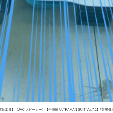
動工具】【JVC スピーカー】【千値練 ULTRAMAN SUIT Ver.7.2】#