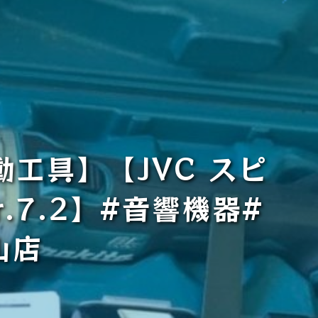
動工具】【JVC スピ
r.7.2】#音響機器#
山店