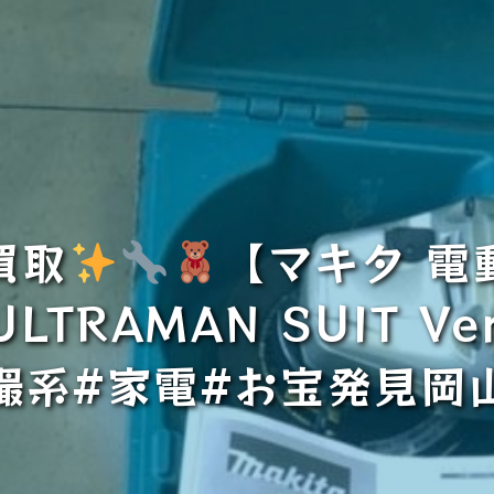
買取
【マキタ 電
TRAMAN SUIT Ve
撮系#家電#お宝発見岡