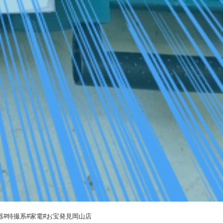
音響機器#特撮系#家電#お宝発見岡山店