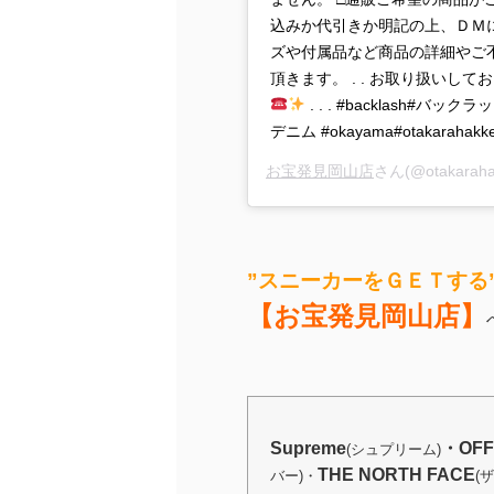
込みか代引きか明記の上、ＤＭ
ズや付属品など商品の詳細やご
頂きます。 . . お取り扱いして
. . . #backlash#バック
デニム #okayama#otakara
お宝発見岡山店
さん(@otakara
”スニーカーをＧＥＴする
【お宝発見岡山店】
Supreme
・OFF
(シュプリーム)
THE NORTH FACE
バー)・
(