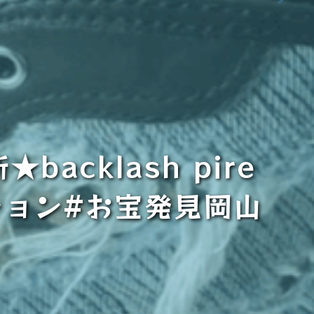
acklash pire
ァッション#お宝発見岡山