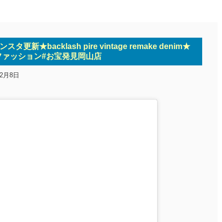
タ更新★backlash pire vintage remake denim★
ファッション#お宝発見岡山店
年2月8日