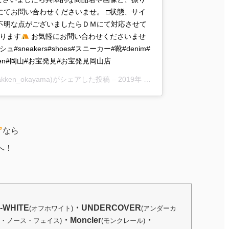
にてお問い合わせくださいませ。 □状態、サイ
不明な点がございましたらＤＭにて対応させて
おります
お気軽にお問い合わせくださいませ
ラッシュ#sneakers#shoes#スニーカー#靴#denim#
hakken#岡山#お宝発見#お宝発見岡山店
hakken_okayama)がシェアした投稿 –
2019年 2月月8日午前12時01分PST
”
なら
へ！
-WHITE
・UNDERCOVER
(オフホワイト)
(アンダーカ
・Moncler
・
ザ・ノース・フェイス)
(モンクレール)