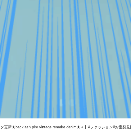
新★backlash pire vintage remake denim★＋】#ファッション#お宝