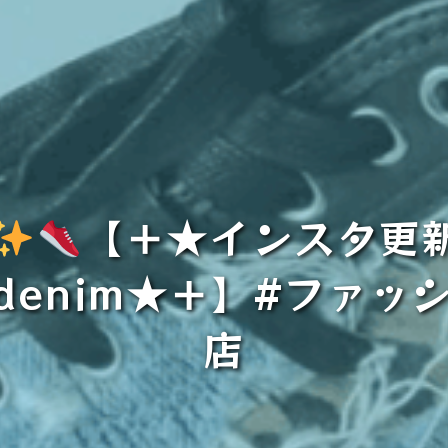
【＋★インスタ更新★b
ake denim★＋】#フ
店