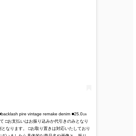
backlash pire vintage remake denim ■25.0㎝
通販について □お支払いはお振り込みか代引きのみとなり
別となります。 □お取り置きは対応いたしており
がございましたら具体的な商品名や画像と、振り