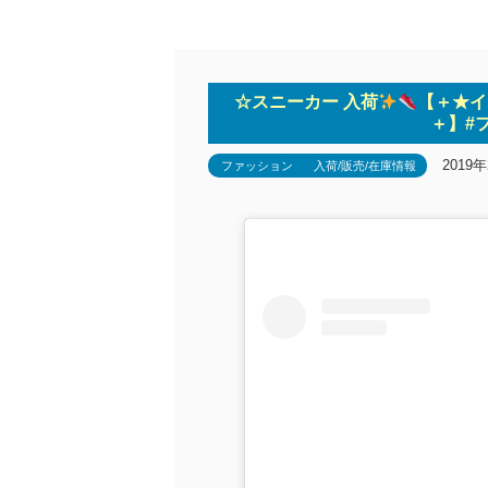
☆スニーカー 入荷
【＋★インス
＋】#
2019
ファッション
入荷/販売/在庫情報