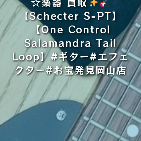
☆楽器 買取
【Schecter S-PT】
【One Control
Salamandra Tail
Loop】#ギター#エフェ
クター#お宝発見岡山店