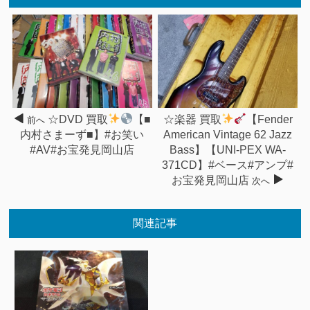
☆DVD 買取
【■
☆楽器 買取
【Fender
前へ
内村さまーず■】#お笑い
American Vintage 62 Jazz
#AV#お宝発見岡山店
Bass】【UNI-PEX WA-
371CD】#ベース#アンプ#
お宝発見岡山店
次へ
関連記事