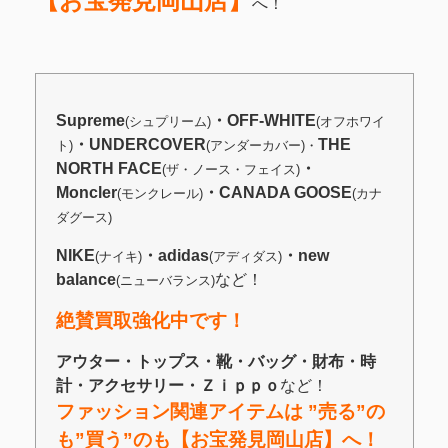
【お宝発見岡山店】
へ！
Supreme
・OFF-WHITE
(シュプリーム)
(オフホワイ
・UNDERCOVER
THE
ト)
(アンダーカバー)・
NORTH FACE
・
(ザ・ノース・フェイス)
Moncler
・CANADA GOOSE
(モンクレール)
(カナ
ダグース)
NIKE
・adidas
・new
(ナイキ)
(アディダス)
balance
など！
(ニューバランス)
絶賛買取強化中です！
アウター・トップス・靴・バッグ・財布・時
計・アクセサリー・Ｚｉｐｐｏ
など！
ファッション関連アイテムは ”売る”の
も”買う”のも【お宝発見岡山店】へ！