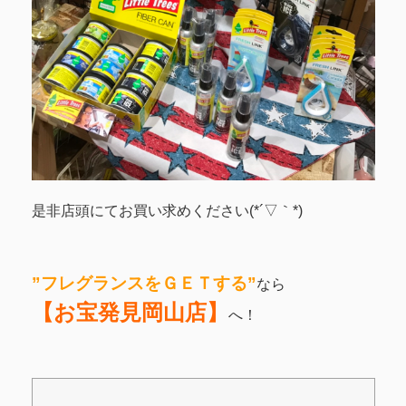
是非店頭にてお買い求めください(*´▽｀*)
”フレグランスをＧＥＴする”
なら
【お宝発見岡山店】
へ！