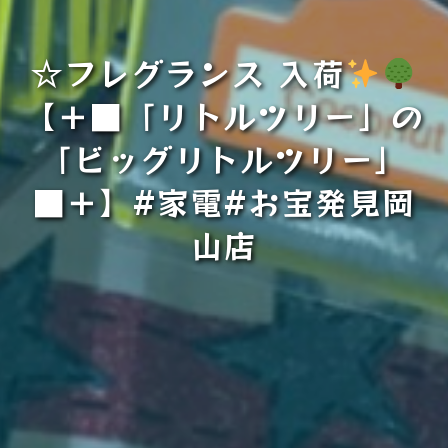
☆フレグランス 入荷
【＋■「リトルツリー」の
「ビッグリトルツリー」
■＋】#家電#お宝発見岡
山店