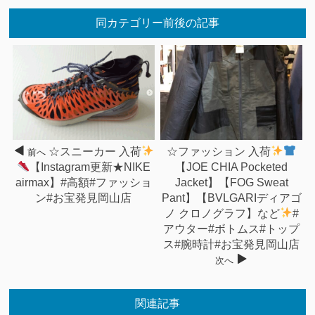
同カテゴリー前後の記事
☆スニーカー 入荷
☆ファッション 入荷
前へ
【Instagram更新★NIKE
【JOE CHIA Pocketed
airmax】#高額#ファッショ
Jacket】【FOG Sweat
ン#お宝発見岡山店
Pant】【BVLGARIディアゴ
ノ クロノグラフ】など
#
アウター#ボトムス#トップ
ス#腕時計#お宝発見岡山店
次へ
関連記事