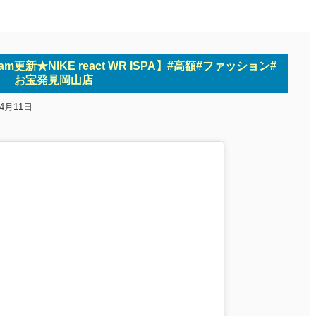
gram更新★NIKE react WR ISPA】#高額#ファッション#
お宝発見岡山店
年4月11日