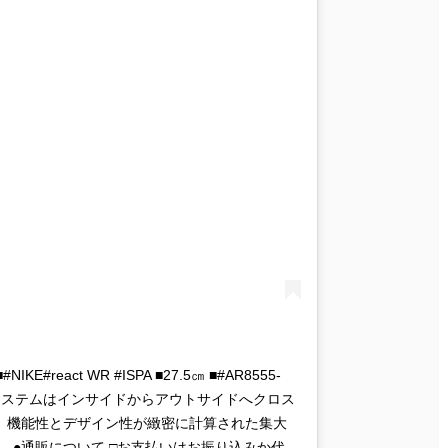
#NIKE#react WR #ISPA ■27.5㎝ ■#AR8555-
レースシステムはインサイドからアウトサイドへクロス
。機能性とデザイン性が緻密に計算された集大
 . ●通販について □お支払いはお振り込みか代