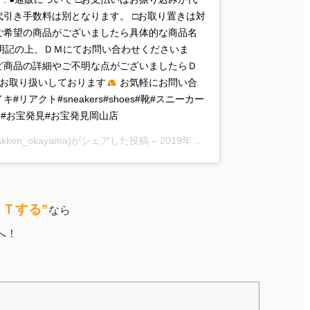
代引き手数料は別となります。 □お取り置きは対
販ご希望の商品がございましたら具体的な商品名
明記の上、ＤＭにてお問い合わせくださいま
など商品の詳細やご不明な点がございましたらＤ
. お取り扱いしております
お気軽にお問い合
#ナイキ#リアクト#sneakers#shoes#靴#スニーカー
en#岡山#お宝発見#お宝発見岡山店
hakken_okayama)がシェアした投稿 –
2019年 4月月11日午前1時00分PDT
ＥＴする”
なら
へ！