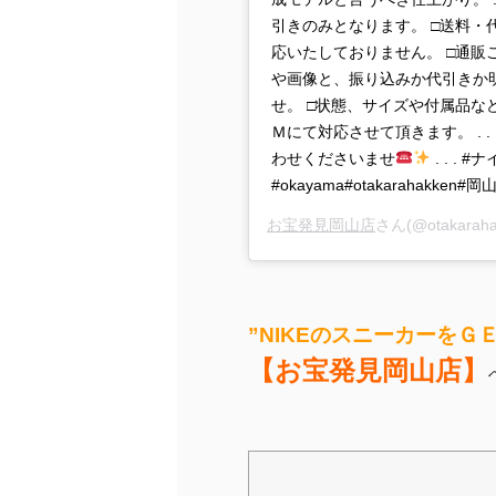
引きのみとなります。 □送料・
応いたしておりません。 □通
や画像と、振り込みか代引きか
せ。 □状態、サイズや付属品
Ｍにて対応させて頂きます。 . 
わせくださいませ
. . . 
#okayama#otakarahakk
お宝発見岡山店
さん(@otakara
”NIKEのスニーカーをＧ
【お宝発見岡山店】