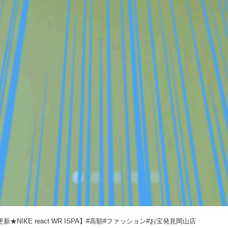
am更新★NIKE react WR ISPA】#高額#ファッション#お宝発見岡山店