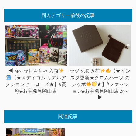
同カテゴリー前後の記事
☆おもちゃ 入荷
☆ジッポ 入荷
【★イン
前へ
【★メディコム リアルア
スタ更新★クロムハーツ の
クションヒーローズ★】#高
ジッポ
★】#ファッシ
額#お宝発見岡山店
ョン#お宝発見岡山店
次へ
関連記事