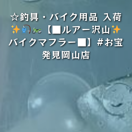
☆釣具・バイク用品 入荷
【■ルアー沢山
バイクマフラー■】#お宝
発見岡山店