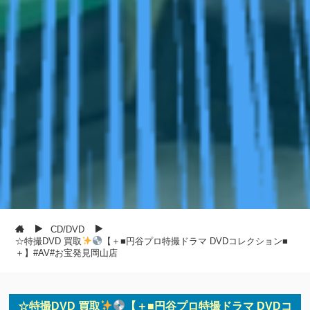
CD/DVD
☆特撮DVD 買取
【＋■円谷プロ特撮ドラマ DVDコレクション■
＋】#AV#お宝発見岡山店
☆特撮DVD 買取
【＋■円谷プロ特撮ドラマ DVDコ