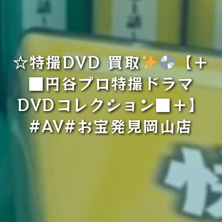
☆特撮DVD 買取
【＋
■円谷プロ特撮ドラマ
DVDコレクション■＋】
#AV#お宝発見岡山店