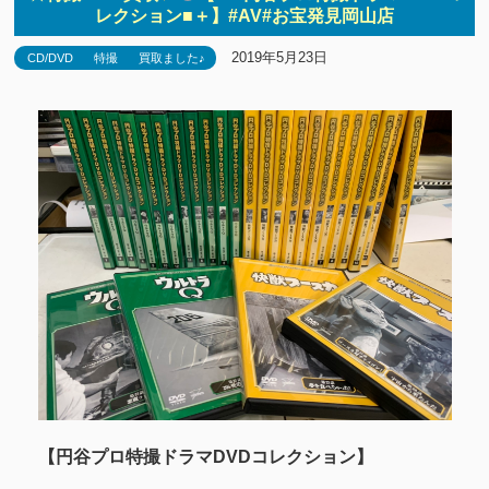
レクション■＋】#AV#お宝発見岡山店
2019年5月23日
CD/DVD
特撮
買取ました♪
【円谷プロ特撮ドラマDVDコレクション】