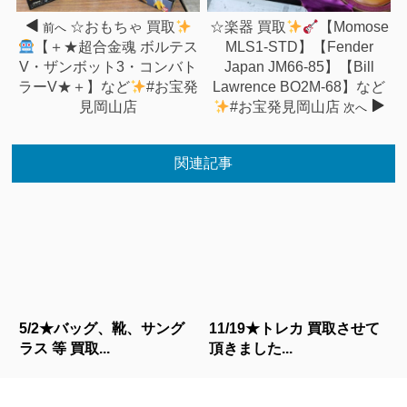
☆おもちゃ 買取
☆楽器 買取
【Momose
前へ
【＋★超合金魂 ボルテス
MLS1-STD】【Fender
V・ザンボット3・コンバト
Japan JM66-85】【Bill
ラーV★＋】など
#お宝発
Lawrence BO2M-68】など
見岡山店
#お宝発見岡山店
次へ
関連記事
5/2★バッグ、靴、サング
11/19★トレカ 買取させて
ラス 等 買取...
頂きました...