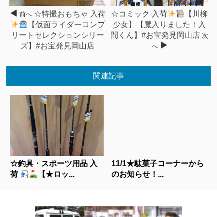
☆特撮おもちゃ 入荷
☆コミック 入荷
【川柳
前へ
【仮面ライダーコンプ
少女】【魔入りました！入
リートセレクションシリー
間くん】#お宝発見岡山店
次
ズ】#お宝発見岡山店
へ
関連記事
☆釣具・スポーツ用品 入
11/1★駄菓子コーナーから
荷
【★ロッ...
のお知らせ！...