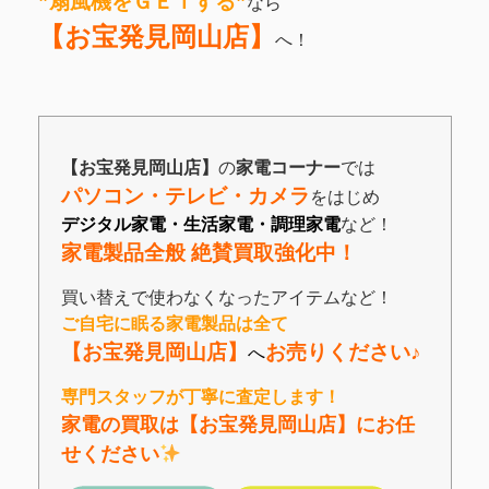
”扇風機をＧＥＴする”
なら
【お宝発見岡山店】
へ！
【お宝発見岡山店】
の
家電コーナー
では
パソコン・テレビ・カメラ
をはじめ
デジタル家電・生活家電・調理家電
など！
家電製品全般 絶賛買取強化中！
買い替えで使わなくなったアイテムなど！
ご自宅に眠る家電製品は全て
【お宝発見岡山店】
お売りください♪
へ
専門スタッフが丁寧に査定します！
家電の買取は【お宝発見岡山店】にお任
せください