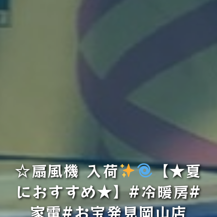
☆扇風機 入荷
【★夏
におすすめ★】#冷暖房#
家電#お宝発見岡山店