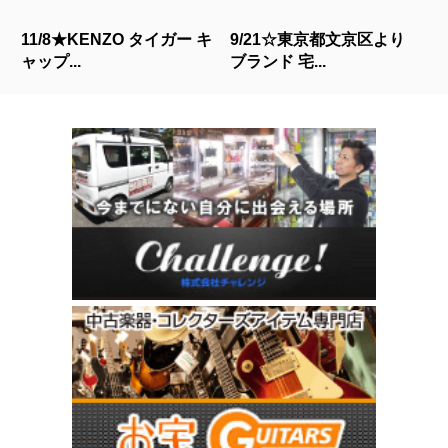
11/8★KENZO タイガー キ
9/21☆東京都文京区より
ャップ...
ブランド 宅...