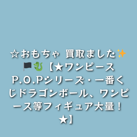
☆おもちゃ 買取ました
【★ワンピース
P.O.Pシリーズ・一番く
じドラゴンボール、ワンピ
ース等フィギュア大量！
★】