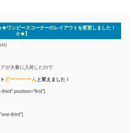
☆★ワンピースコーナーのレイアウトを変更しました！
☆★】
14日
ュアが大量に入荷したので
どーーーーん
ト
と変えました！
ird” position=”first”]
one-third”]