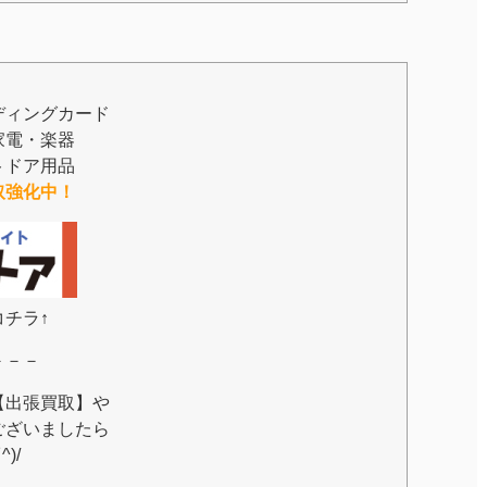
ディングカード
家電・楽器
トドア用品
取強化中！
チラ↑
－－－
【出張買取】や
ございましたら
)/