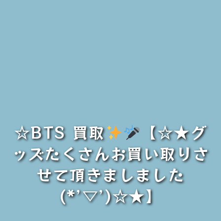
☆BTS 買取
【☆★グ
ッズたくさんお買い取りさ
せて頂きましました
(*’▽’)☆★】