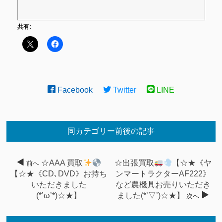
共有:
Facebook
Twitter
LINE
同カテゴリー前後の記事
☆AAA 買取
☆出張買取
【☆★《ヤ
前へ
【☆★《CD､DVD》お持ち
ンマートラクターAF222》
いただきました
など農機具お売りいただき
(*’ω’*)☆★】
ました(*’▽’)☆★】
次へ