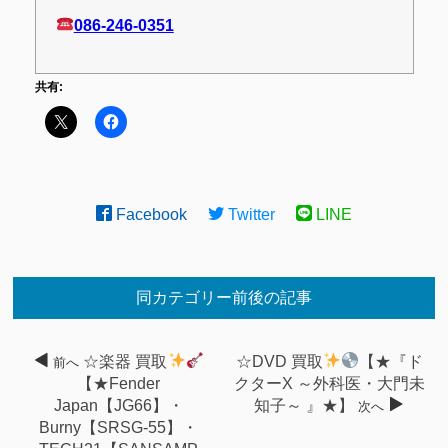
086-246-0351
共有:
Facebook
Twitter
LINE
同カテゴリー前後の記事
☆楽器 買取
☆DVD 買取
【★『ド
前へ
【★Fender
クターX ～外科医・大門未
Japan【JG66】・
知子～ 』★】
次へ
Burny【SRSG-55】・