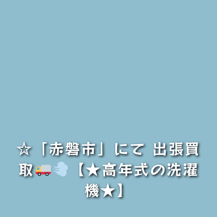
☆「赤磐市」にて 出張買
取
【★高年式の洗濯
機★】