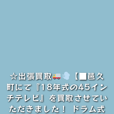
☆出張買取
【■邑久
町にて『18年式の45イン
チテレビ』を買取させてい
ただきました！ ドラム式