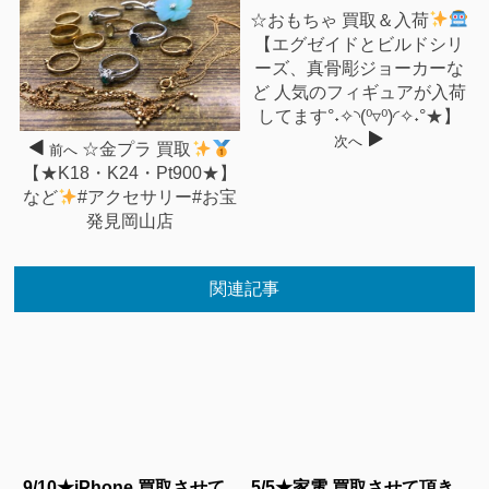
☆おもちゃ 買取＆入荷
【エグゼイドとビルドシリ
ーズ、真骨彫ジョーカーな
ど 人気のフィギュアが入荷
してます°˖✧◝(⁰▿⁰)◜✧˖°★】
次へ
☆金プラ 買取
前へ
【★K18・K24・Pt900★】
など
#アクセサリー#お宝
発見岡山店
関連記事
9/10★iPhone 買取させて
5/5★家電 買取させて頂き