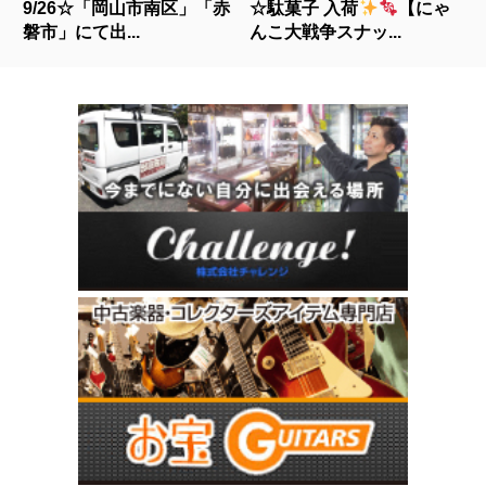
9/26☆「岡山市南区」「赤
☆駄菓子 入荷
【にゃ
磐市」にて出...
んこ大戦争スナッ...