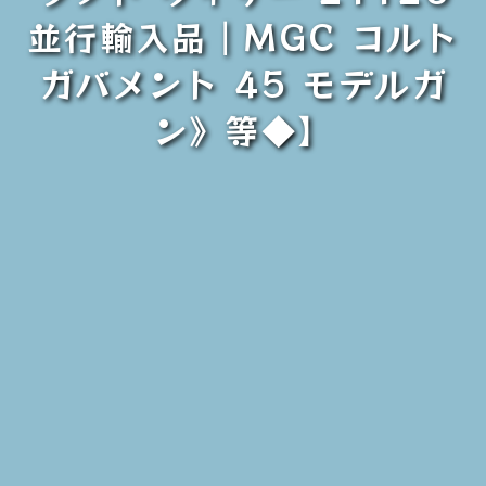
並行輸入品｜MGC コルト
ガバメント 45 モデルガ
ン》等◆】