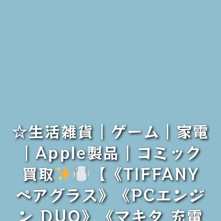
☆生活雑貨｜ゲーム｜家電
｜Apple製品｜コミック
買取
【《TIFFANY
ペアグラス》《PCエンジ
ン DUO》《マキタ 充電