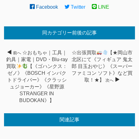
Facebook
Twitter
LINE
同カテゴリー前後の記事
☆おもちゃ｜工具｜
☆出張買取
【★岡山市
前へ
釣具｜家電｜DVD・Blu-ray
北区にて《フィギュア 鬼太
買取
【《ゴハンクス：
郎 目玉おやじ》《スーパー
ゼノ》《BOSCH インパク
ファミコン ソフト》など買
トドライバー》《クラッシ
取！★】
次へ
ュジョーカー》《星野源
STRANGER IN
BUDOKAN》】
関連記事