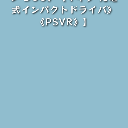
式インパクトドライバ》
《PSVR》】