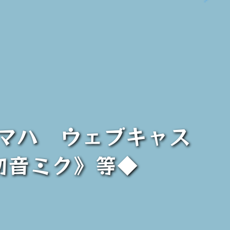
ヤマハ ウェブキャス
 初音ミク》等◆