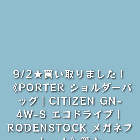
9/2★買い取りました！
《PORTER ショルダーバ
ッグ｜CITIZEN GN-
4W-S エコドライブ｜
RODENSTOCK メガネフ