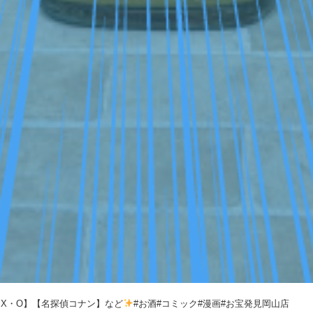
 X・O】【名探偵コナン】など
#お酒#コミック#漫画#お宝発見岡山店