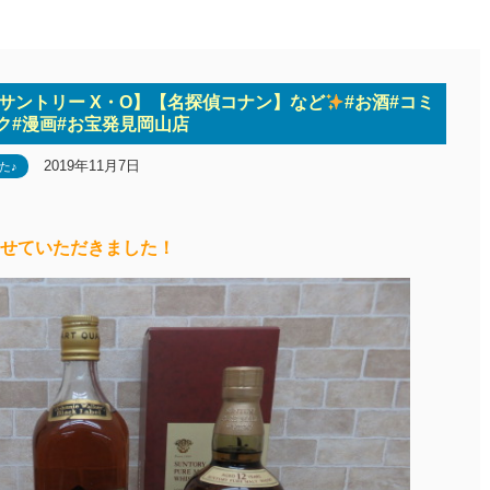
サントリー X・O】【名探偵コナン】など
#お酒#コミ
ク#漫画#お宝発見岡山店
2019年11月7日
た♪
せていただきました！