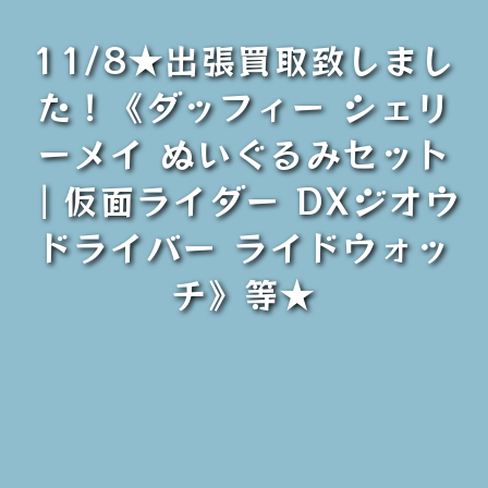
11/8★出張買取致しまし
た！《ダッフィー シェリ
ーメイ ぬいぐるみセット
｜仮面ライダー DXジオウ
ドライバー ライドウォッ
チ》等★