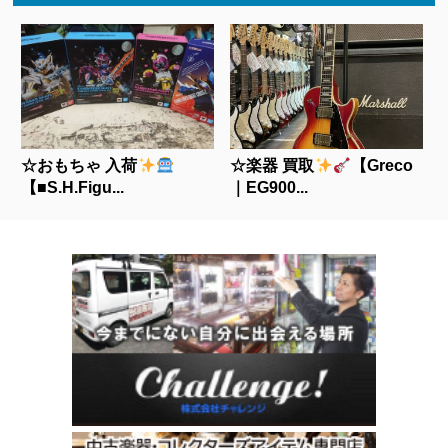
☆おもちゃ 入荷
☆楽器 買取
【Greco
【■S.H.Figu...
｜EG900...