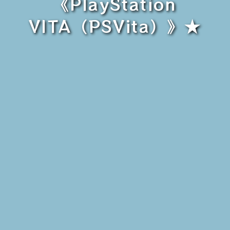
《PlayStation
VITA（PSVita）》★