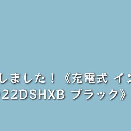
致しました！《充電式 
022DSHXB ブラック