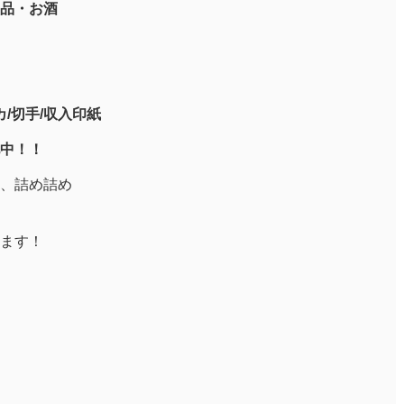
品・お酒
/切手/収入印紙
中！！
、詰め詰め
ます！