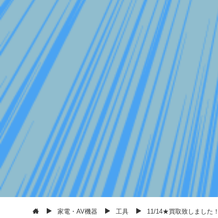
家電・AV機器
工具
11/14★買取致しました