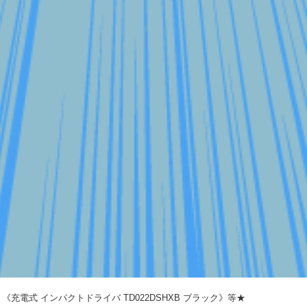
！《充電式 インパクトドライバ TD022DSHXB ブラック》等★