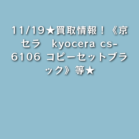
11/19★買取情報！《京
セラ kyocera cs-
6106 コピーセットブラ
ック》等★