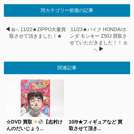
同カテゴリー前後の記事
11/22★ZIPPO大量買
11/23★バイク HONDA/ホ
前へ
取させて頂きました！★
ンダ モンキー Z50J 買取さ
せていただきました！！
次
へ
関連記事
☆DVD 買取
【志村け
10/9★フィギュアなど 買
んのだいじょう...
取させて頂き...