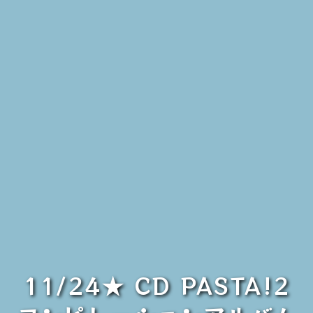
11/24★ CD PASTA!2