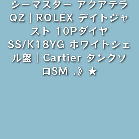
シーマスター アクアテラ
QZ｜ROLEX デイトジャ
スト 10Pダイヤ
SS/K18YG ホワイトシェ
ル盤｜Cartier タンクソ
ロSM .》★