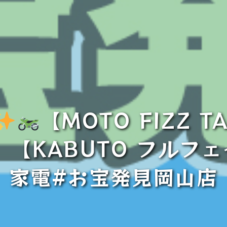
【MOTO FIZZ 
【KABUTO フルフ
家電#お宝発見岡山店