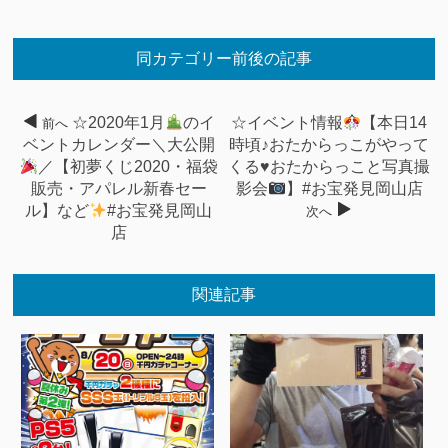
同カテゴリー前後の記事
☆2020年1月
のイ
☆イベント情報
【本日14
前へ
ベントカレンダー＼大公開
時頃♪おたからっこがやって
／【初夢くじ2020・福袋
くる
♥
おたからっこと写真撮
販売・アパレル新春セー
影会
】#お宝発見岡山店
ル】など
#お宝発見岡山
次へ
店
関連記事