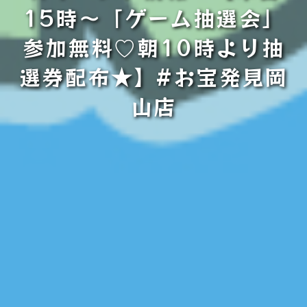
15時～「ゲーム抽選会」
参加無料♡朝10時より抽
選券配布★】#お宝発見岡
山店