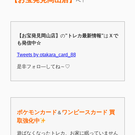
へ！
【お宝発見岡山店】
の
”トレカ最新情報”
は
Ｘ
で
も発信中☆
Tweets by otakara_card_88
是非フォロ―してね～♡
ポケモンカード
ワンピースカード 買
＆
取強化中
遊ばなくなったトレカ、お家に眠っていません