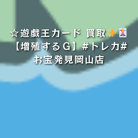
☆遊戯王カード 買取
【増殖するＧ】#トレカ#
お宝発見岡山店