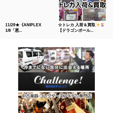
11/29★《ANIPLEX
☆トレカ 入荷＆買取
1/8「悪...
【ドラゴンボール...