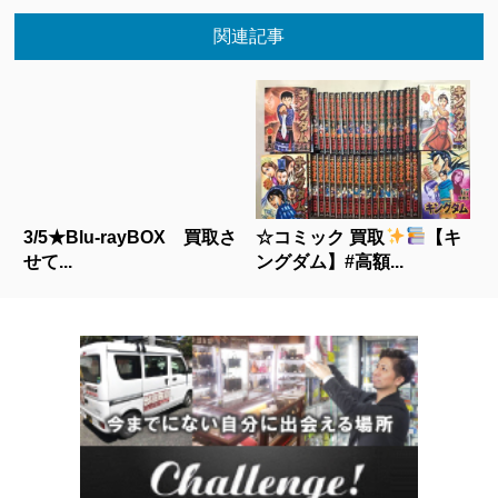
関連記事
3/5★Blu-rayBOX 買取さ
☆コミック 買取
【キ
せて...
ングダム】#高額...