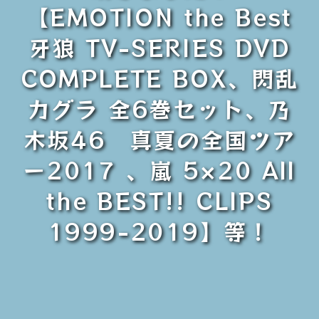
【EMOTION the Best
牙狼 TV-SERIES DVD
COMPLETE BOX、閃乱
カグラ 全6巻セット、乃
木坂46 真夏の全国ツア
ー2017 、嵐 5×20 All
the BEST!! CLIPS
1999-2019】等！