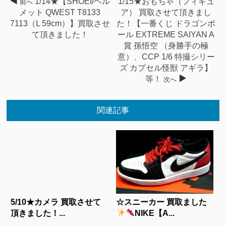
1/14★【SHOEI/ヘル
1/15★おもちゃ（フィギュ
前へ
メット QWEST T8133
ア） 買取させて頂きまし
7113（L 59cm）】買取させ
た！【一番くじ ドラゴンボ
て頂きました！
ール EXTREME SAIYAN A
賞 孫悟空 （身勝手の極
意）、CCP 1/6 特撮シリー
ズ カプセル怪獣 アギラ】
等！
次へ
関連記事
5/10★カメラ 買取させて
☆スニーカー 買取ました
頂きました！...
NIKE【A...