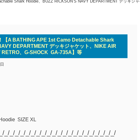
hable Shark Hoodie、BUZZ RICKSON’S NAVY DEPARTMENT デッキジ
ATHING APE 1st Camo Detachable Shark
S NAVY DEPARTMENT デッキジャケット、NIKE AIR
W RETRO、G-SHOCK GA-735A】等
1日
Hoodie SIZE XL
_/_/_/_/_/_/_/_/_/_/_/_/_/_/_/_/_/_/_/_/_/_/