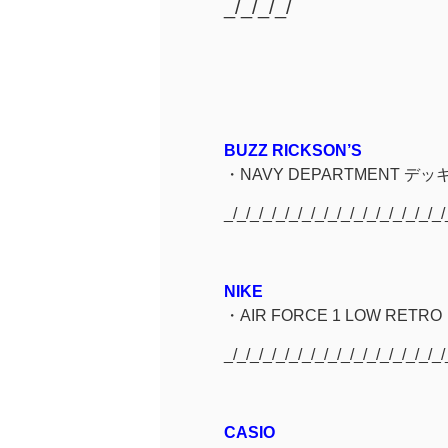
_/_/_/_/
BUZZ RICKSON’S
・NAVY DEPARTMENT デッ
_/_/_/_/_/_/_/_/_/_/_/_/_/_/_/_/_/
NIKE
・
AIR FORCE 1 LOW RETR
_/_/_/_/_/_/_/_/_/_/_/_/_/_/_/_/_/
CASIO