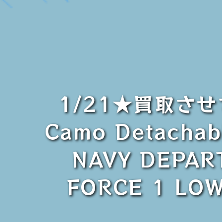
1/21★買取させて
Camo Detachab
NAVY DEPA
FORCE 1 LO