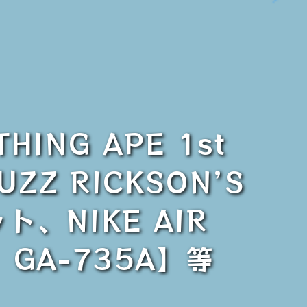
ING APE 1st
BUZZ RICKSON’S
ト、NIKE AIR
K GA-735A】等