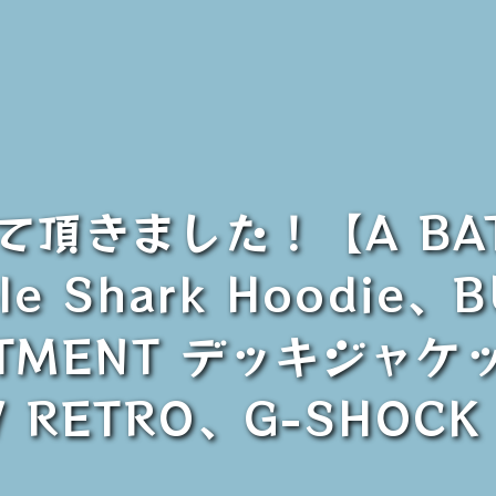
頂きました！【A BATH
le Shark Hoodie、
RTMENT デッキジャケッ
W RETRO、G-SHOC