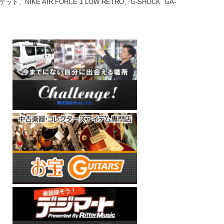
ャケット、NIKE AIR FORCE 1 LOW RETRO、G-SHOCK GA-