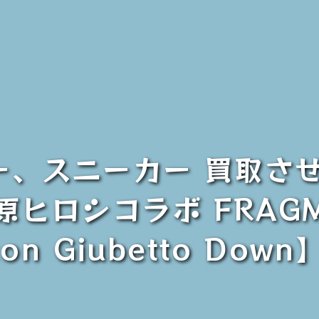
ター、スニーカー 買取さ
原ヒロシコラボ FRAG
con Giubetto Dow