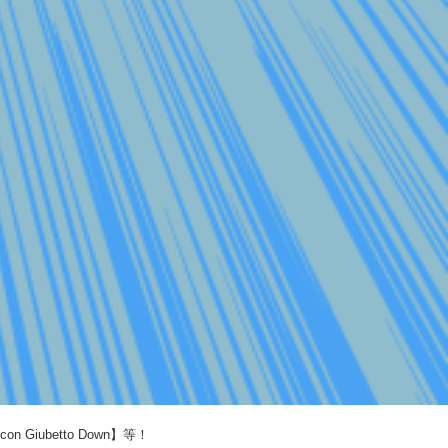
Giubetto Down】等！