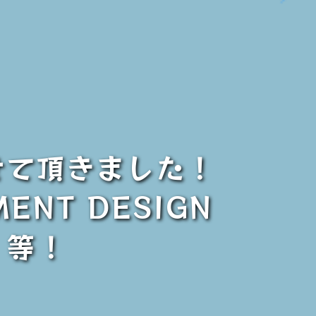
せて頂きました！
MENT DESIGN
n】等！