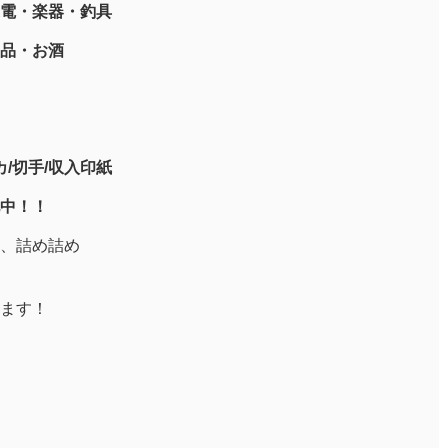
電・楽器・釣具
品・お酒
/切手/収入印紙
中！！
、詰め詰め
ます！