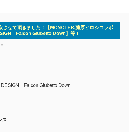
買取させて頂きました！【MONCLER/藤原ヒロシコラボ
SIGN Falcon Giubetto Down】等！
4日
IGN Falcon Giubetto Down
ンス