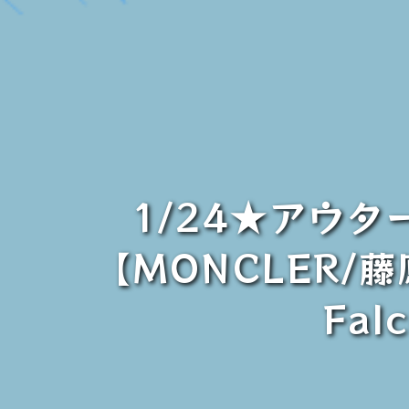
1/24★アウ
【MONCLER/藤
Fal