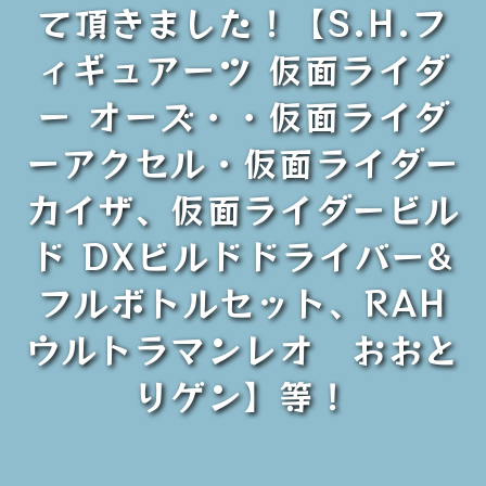
て頂きました！【S.H.フ
ィギュアーツ 仮面ライダ
ー オーズ・・仮面ライダ
ーアクセル・仮面ライダー
カイザ、仮面ライダービル
ド DXビルドドライバー&
フルボトルセット、RAH
ウルトラマンレオ おおと
りゲン】等！