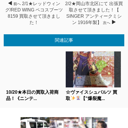
2/1★レッドウィン
2/2★岡山市北区にて 出張買
前へ
グ/RED WING ペコスブーツ
取させて頂きました！【
8159 買取させて頂きまし
SINGER アンティークミシ
た！
ン 1916年製】
次へ
関連記事
10/20★本日の買取入荷商
☆ヴァイスシュバルツ 買
品！《ニンテ...
取
【"爆裂魔...