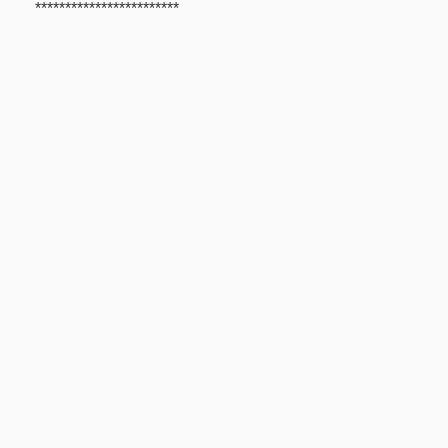
************************