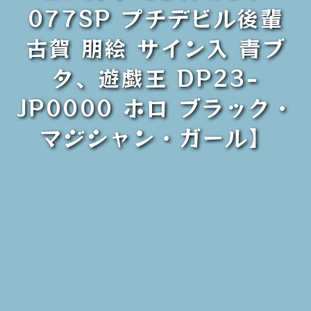
077SP プチデビル後輩
古賀 朋絵 サイン入 青ブ
タ、遊戯王 DP23-
JP0000 ホロ ブラック・
マジシャン・ガール】