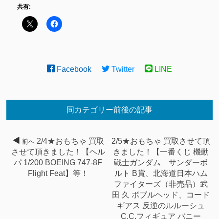
共有:
Facebook
Twitter
LINE
同カテゴリー前後の記事
2/4★おもちゃ 買取
2/5★おもちゃ 買取させて頂
前へ
させて頂きました！【ヘル
きました！【一番くじ 機動
パ 1/200 BOEING 747-8F
戦士ガンダム サンダーボ
Flight Feat】等！
ルト B賞、北海道日本ハム
ファイターズ（非売品）武
田 久 ボブルヘッド、コード
ギアス 反逆のルルーシュ
C.C.フィギュア バニー