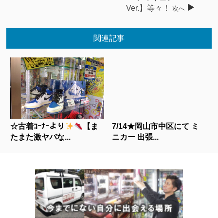
Ver.】等々！
次へ
関連記事
☆古着ｺｰﾅｰより
【ま
7/14★岡山市中区にて ミ
たまた激ヤバな...
ニカー 出張...