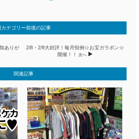
同カテゴリー前後の記事
加ありが
2/8・2/9大好評！毎月恒例☆お宝ガラポン☆
開催！！
次へ
関連記事