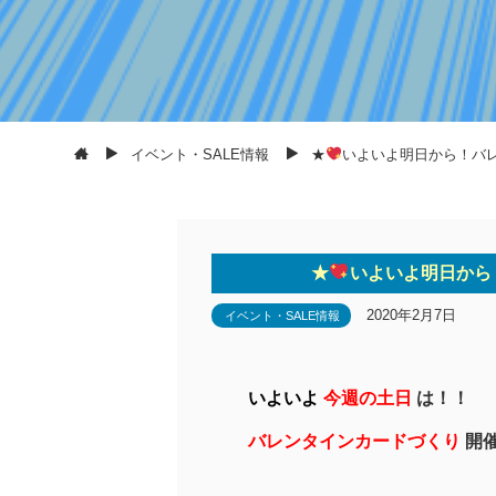
イベント・SALE情報
★
いよいよ明日から！バ
★
いよいよ明日から
2020年2月7日
イベント・SALE情報
いよいよ
今週の土日
は！！
バレンタインカードづくり
開