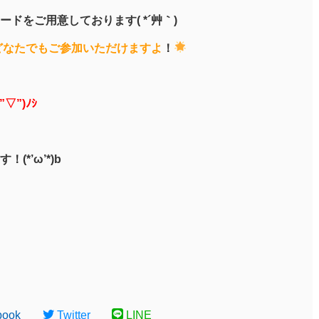
ドをご用意しております( *´艸｀)
どなたでもご参加いただけますよ
！
▽”)ﾉｼ
*’ω’*)b
book
Twitter
LINE