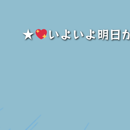
★
いよいよ明日