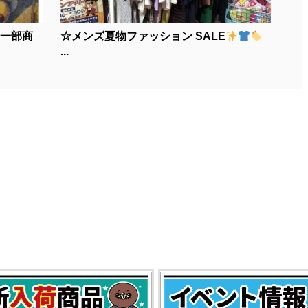
【一部商
☆メンズ夏物ファッション SALE
...