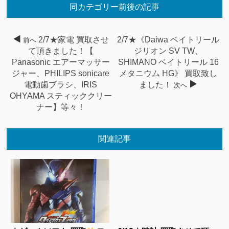
同カテゴリー前後の記事
2/7★家電 買取させ
2/7★《Daiwa ベイトリール
前へ
て頂きました！【
ジリオン SV TW、
Panasonic エアーマッサー
SHIMANO ベイトリール 16
ジャー、PHILIPS sonicare
メタニウム HG》 買取致し
電動歯ブラシ、IRIS
ました！
次へ
OHYAMA スティッククリー
ナー】等々！
関連記事