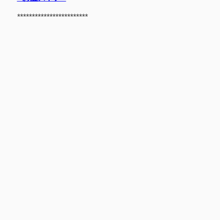
************************