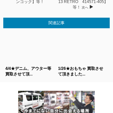
ンコック】等！
13 RETRO 414571-405】
等！
次へ
関連記事
4/4★デニム、アウター等
1/26★おもちゃ 買取させ
買取させて頂...
て頂きました...