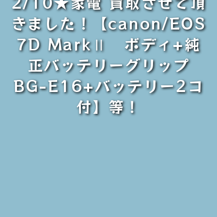
2/10★家電 買取させて頂
きました！【canon/EOS
7D MarkⅡ ボディ+純
正バッテリーグリップ
BG-E16+バッテリー2コ
付】等！