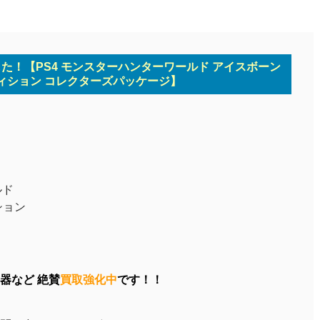
した！【PS4 モンスターハンターワールド アイスボーン
ィション コレクターズパッケージ】
ルド
ション
器など 絶賛
買取強化中
です！！