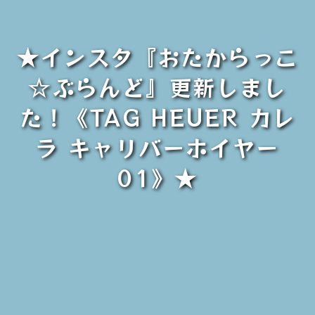
★インスタ『おたからっこ
☆ぶらんど』更新しまし
た！《TAG HEUER カレ
ラ キャリバーホイヤー
01》★