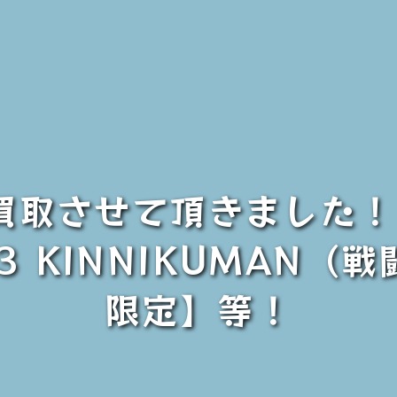
買取させて頂きました！【C
l.53 KINNIKUMAN（
限定】等！