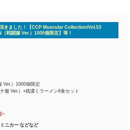
した！【CCP Muscular Collection/Vol.53
AN（戦闘服 Ver.）1000個限定】等！
服 Ver.）1000個限定
ャイナ服 Ver.）+残濃くラーメン6食セット
)∩
ミニカー などなど