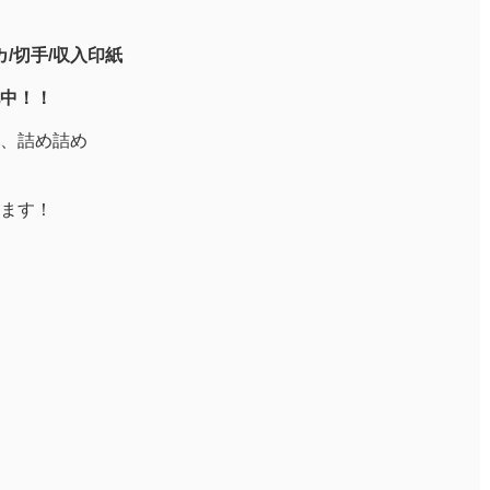
/切手/収入印紙
中！！
、詰め詰め
ます！