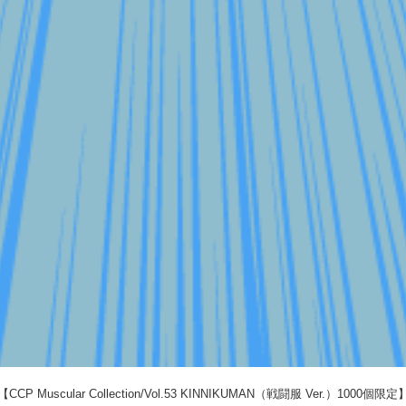
uscular Collection/Vol.53 KINNIKUMAN（戦闘服 Ver.）1000個限