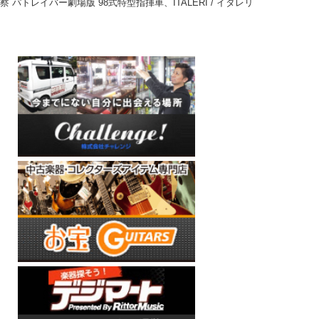
動警察 パトレイバー劇場版 98式特型指揮車、ITALERI / イタレリ