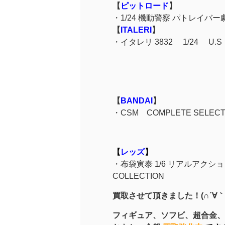
【
ピットロード
】
・1/24 機動警察 パトレイバー
【
ITALERI
】
・イタレリ 3832 1/24 U.S 
【
BANDAI
】
・CSM COMPLETE SEL
【
レッズ
】
・布袋寅泰 1/6 リアルアクションフィ
COLLECTION
買取させて頂きました！(∩´∀｀
フィギュア、
ソフビ、超合金、