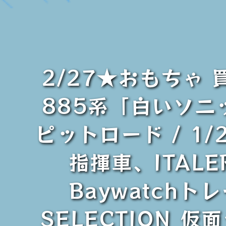
2/27★おもちゃ 
885系「白いソニック
ピットロード / 1
指揮車、ITALERI
Baywatchトレ
SELECTION