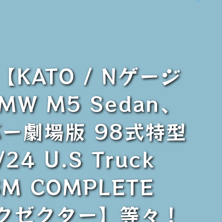
KATO / Nゲージ
MW M5 Sedan、
バー劇場版 98式特型
24 U.S Truck
SM COMPLETE
ックゼクター】等々！