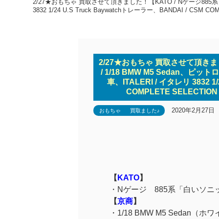
2/27★おもちゃ 買取させて頂きました！【KATO / Nゲージ885系「
3832 1/24 U.S Truck Baywatchトレーラー、BANDAI /
2/27★おもちゃ 買取させて頂きま
/ 1/18 BMW M5 Sedan、ピ
車、ITALERI / イタレリ 3832 1
COMPLETE SELEC
2020年2月27日
おもちゃ
買取ました♪
【
KATO
】
・Nゲージ 885系「白いソニック
【
京商
】
・1/18 BMW M5 Sedan（ホ