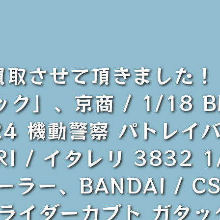
買取させて頂きました！【
」、京商 / 1/18 B
/24 機動警察 パトレイ
 / イタレリ 3832 1/
ーラー、BANDAI / C
 仮面ライダーカブト ガタ