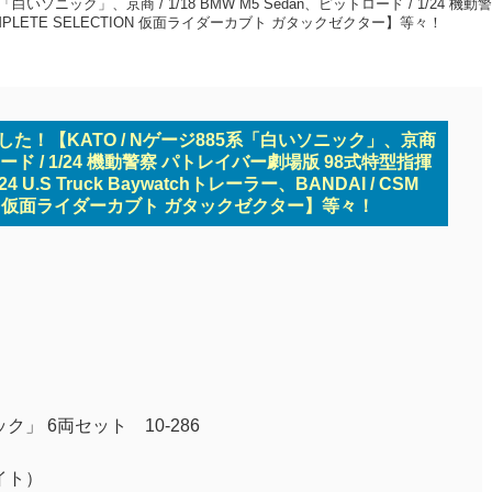
白いソニック」、京商 / 1/18 BMW M5 Sedan、ピットロード / 1/24 機
 CSM COMPLETE SELECTION 仮面ライダーカブト ガタックゼクター】等々！
した！【KATO / Nゲージ885系「白いソニック」、京商
ットロード / 1/24 機動警察 パトレイバー劇場版 98式特型指揮
/24 U.S Truck Baywatchトレーラー、BANDAI / CSM
TION 仮面ライダーカブト ガタックゼクター】等々！
」 6両セット 10-286
ワイト）