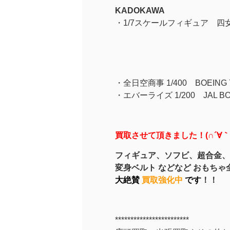
KADOKAWA
・1/7スケールフィギュア 四
・全日空商事 1/400 BOEING 
・エバーライズ 1/200 JAL BOEI
買取させて頂きました！(∩´∀｀
フィギュア、
ソフビ、超合金、
変身ベルト などなど おもちゃ
大絶賛
買取強化中
です
！！
************************