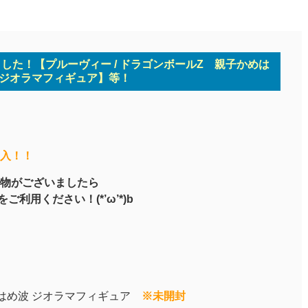
ました！【プルーヴィー / ドラゴンボールZ 親子かめは
 ジオラマフィギュア】等！
入！！
物がございましたら
をご利用ください！(*’ω’*)b
はめ波 ジオラマフィギュア
※未開封