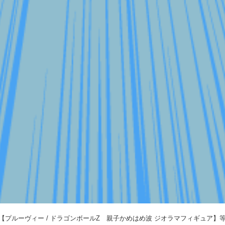
！【プルーヴィー / ドラゴンボールZ 親子かめはめ波 ジオラマフィギュア】